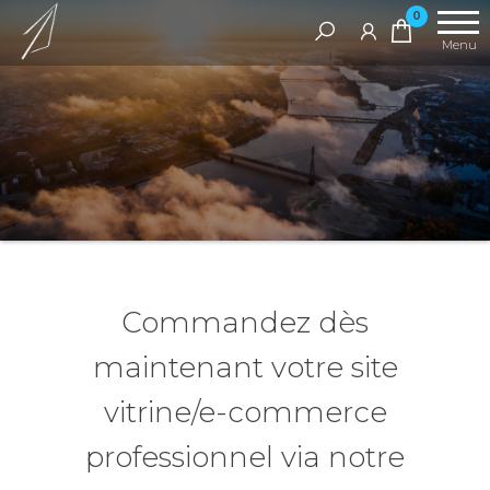
Avec
Aller
Spired
0
vous
shop
au
Menu
jusqu'au
contenu
sommet
Commandez dès
maintenant votre site
vitrine/e-commerce
professionnel via notre