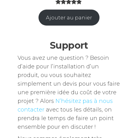
Noté
21
4.76
Ajouter au panier
sur 5
basé sur
notations
client
Support
Vous avez une question ? Besoin
d’aide pour l’installation d’un
produit, ou vous souhaitez
simplement un devis pour vous faire
une première idée du coût de votre
projet ? Alors
N’hésitez pas à nous
contacter
avec tous les détails, on
prendra le temps de faire un point
ensemble pour en discuter !