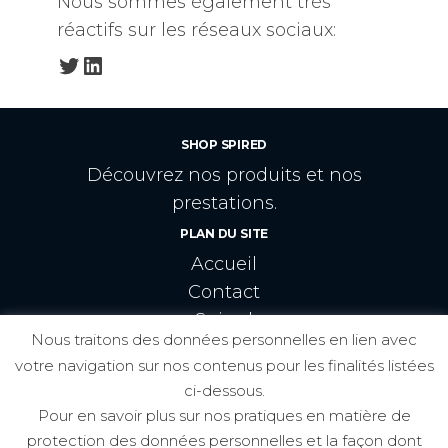
Nous sommes également très
réactifs sur les réseaux sociaux:
Twitter
LinkedIn
SHOP SPIRED
Découvrez nos produits et nos
prestations.
PLAN DU SITE
Accueil
Contact
Spired
Nous traitons des données personnelles en lien avec
CRÉATEURS:
votre navigation sur nos contenus pour les finalités listées
ci-dessous.
Pour en savoir plus sur nos pratiques en matière de
protection des données personnelles et la façon dont