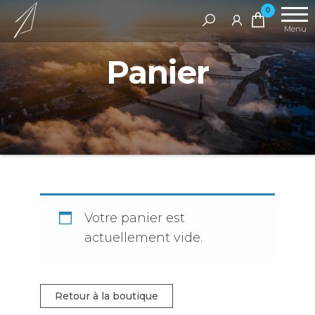
Avec
Aller
Spired
0
vous
shop
au
Menu
jusqu'au
contenu
sommet
Panier
Votre panier est
actuellement vide.
Retour à la boutique