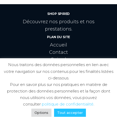
SHOP SPIRED
Découvrez nos produits et nos
prestations.
PLAN DU SITE
Accueil
Contact
Spired
Nous traitons des données personnelles en lien avec
CRÉATEURS:
votre navigation sur nos contenus pour les finalités listées
ci-dessous.
Pour en savoir plus sur nos pratiques en matière de
protection des données personnelles et la façon dont
Spired
nous utilisons vos données, vous pouvez
Conditions générales de vente
&
consulter
politique de confidentialité
.
Mentions légales
. @ 2022 Spired
Options
Tout accepter