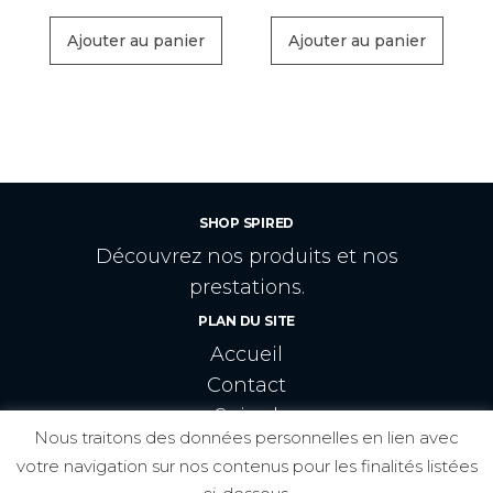
prod
Ajouter au panier
Ajouter au panier
SHOP SPIRED
Découvrez nos produits et nos
prestations.
PLAN DU SITE
Accueil
Contact
Spired
Nous traitons des données personnelles en lien avec
CRÉATEURS:
votre navigation sur nos contenus pour les finalités listées