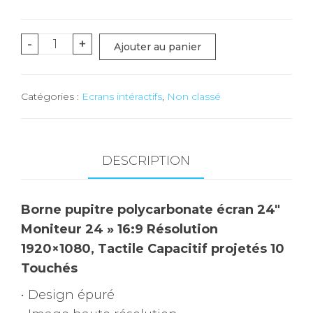
quantité
-
+
Ajouter au panier
de
ALIZEY
Catégories :
Ecrans intéractifs
,
Non classé
KRISTY
LITE
24
DESCRIPTION
Borne pupitre polycarbonate écran 24″
Moniteur 24 » 16:9 Résolution
1920×1080, Tactile Capacitif projetés 10
Touchés
• Design épuré