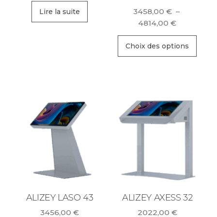
3458,00
€
–
Lire la suite
Plage
4814,00
€
de
Ce
prix :
Choix des options
prod
3458,00 €
a
à
plus
4814,00 €
varia
Les
opti
peu
être
choi
sur
la
ALIZEY LASO 43
ALIZEY AXESS 32
pag
3456,00
€
2022,00
€
du