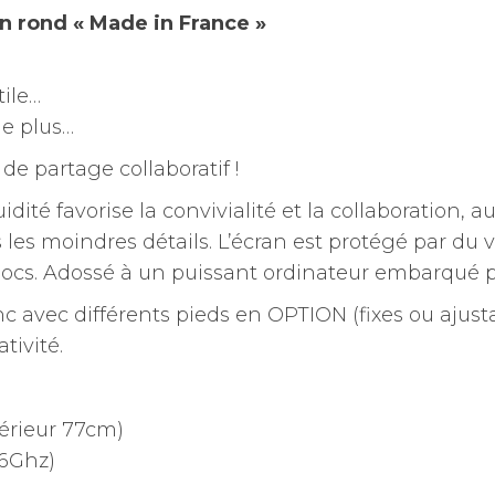
n rond « Made in France »
tile…
de plus…
de partage collaboratif !
idité favorise la convivialité et la collaboration, 
les moindres détails. L’écran est protégé par d
hocs. Adossé à un puissant ordinateur embarqué 
nc avec différents pieds en OPTION (fixes ou ajust
tivité.
térieur 77cm)
,6Ghz)