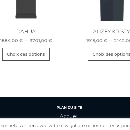
DAHUA
ALIZEY KRISTY
Plage
1884,00
€
–
3701,00
€
1915,00
€
–
2142,
de
Ce
prix :
Choix des options
Choix des option
produit
1884,00 €
a
à
plusieurs
3701,00 €
variations.
Les
options
peuvent
PLAN DU SITE
être
Accueil
choisies
Contact
onnelles en lien avec votre navigation sur nos contenus pour le