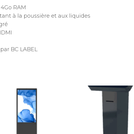
t 4Go RAM
tant à la poussière et aux liquides
gré
 HDMI
i par BC LABEL