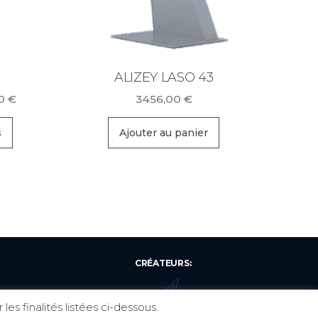
ALIZEY LASO 43
Plage
00
€
3456,00
€
de
Ce
prix :
s
Ajouter au panier
produit
1915,00 €
a
à
plusieurs
2142,00 €
variations.
Les
options
peuvent
CRÉATEURS:
être
choisies
s finalités listées ci-dessous.